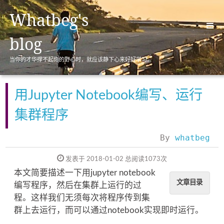
Whatbeg's
blog
当你的才华撑不起你的野心时，就应该静下心来好好学习。
首页(Home)
归档(Archives)
用Jupyter Notebook编写、运行
标签(Tags)
集群程序
分类(Categories)
By
whatbeg
关于(About)
发表于 2018-01-02
总阅读
1073
次
本文简要描述一下用jupyter notebook
文章目录
编写程序，然后在集群上运行的过
程。这样我们无须每次将程序传到集
群上去运行，而可以通过notebook实现即时运行。