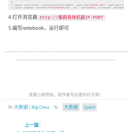
23
24
jupyter toree install --interpreters=Scala,PySpark --spark_home=
${SPARK_HOME}
 --spark_opts=
'${SPARK
25
jupyter notebook --notebook-dir=
${NOTEBOOK_DIR}
 --ip=* --port=
${PORT}
 --no-browser --NotebookApp.to
4.打开浏览器
http://集群具体机器IP:PORT
5.编写notebook，运行即可
----------------------------------------------------------------------
--------------------------------------------------------
我要小额赞助，助作者写出更好的文章！
大数据 | Big Data
大数据
Spark
上一篇：