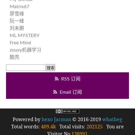
Matrix67
廖雪峰
阮一峰
刘未鹏
ML MYSTERY
Free Mind
zouxy机器学习
酷壳
RSS 订阅
Email 订阅
Powered by
hexo
Jacman
© 2016-2019
whatbeg
Total words:
409.4k
Total visits:
202125
You are
Visitor No.
138991