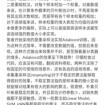
二是重赋权法，对每个样本附加一个权重，对离散值
来说，在计算条件概率的贝叶斯估计时，不再是简单
将其出现次数相加，而是带有各个样本权重的相加；
对于连续值来说，样本权重的增大表现为均值向该样
本做更多的偏移，实际上可以直接提高该样本该属性
该连续值的数值大小来实现。
笔者开始采用的是重采样法实现Adaboost训练，因
为这种方式简单，不需要改变数据的值，但是后来发
现，这种方式做出来效果并不好，甚至随着基分类器
的增多，Adaboost的效果呈下降趋势！仔细检查过
代码，应该没有问题，翻阅资料得知，两种方法除了
有固定的可使用的场景外，还有各自的适用场景，样
本集重采样法(resampling)对于不稳定的算法能够取
得很好的效果，不稳定算法指的是样本集的微小变动
就能够对结果有很大的影响的算法，很遗憾，朴素贝
叶斯是稳定的算法，并且其估计的参数少，对缺失数
据都不是很敏感。还有一些算法如Linear Model,
SVM, kNN等都是稳定的算法，而不稳定算法的代表