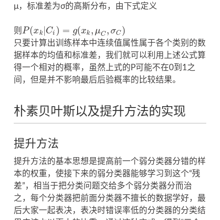
μ，标准差为σ的高斯分布，由下式定义
(
|
)
=
(
,
,
)
则
P
x
C
g
x
μ
σ
P
(
x
k
|
C
i
)
=
g
(
x
k
,
μ
C
,
σ
C
)
k
i
k
C
C
只要计算出训练样本中连续值属性属于各个类别的数
据样本的均值和标准差，我们就可以利用上述公式算
得一个相对的概率，虽然上式的P可能不在0到1之
间，但是并不影响最后后验概率的比较结果。
朴素贝叶斯以及提升方法的实现
提升方法
提升方法的基本思想是提高前一个弱分类器分错的样
本的权重，使接下来的弱分类器能够学习到这个“残
差”，相当于把分类问题交给多个弱分类器分而治
之，每个分类器把前面分类器不擅长的数据学好，最
后大家一起表决，表决时错误率低的分类器的分类结