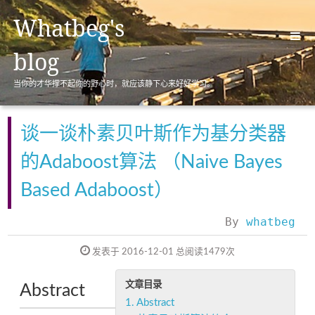
Whatbeg's
blog
当你的才华撑不起你的野心时，就应该静下心来好好学习。
首页(Home)
归档(Archives)
谈一谈朴素贝叶斯作为基分类器
标签(Tags)
的Adaboost算法 （Naive Bayes
分类(Categories)
Based Adaboost）
关于(About)
By
whatbeg
发表于 2016-12-01
总阅读
1479
次
文章目录
Abstract
1.
Abstract