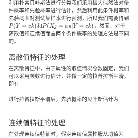
利用朴素贝叶斯法进行分类我们采用极大似然法对条
件概率和先验概率进行估计，然后利用此条件概率和
先验概率对测试集样本进行预测，所以我们需要得到
(
=
)
(
=
|
=
)
P
Y
c
k
和
P
X
j
a
Y
c
k
，然而，对于
P
(
Y
=
c
k
)
P
(
X
j
=
a
j
l
|
Y
=
c
k
)
j
l
离散值和连续值而言两个条件概率的处理方法是不同
的。
离散值特征的处理
在离散特征中，由于属性的取值情况总数固定，我们
可以采用频数进行估计，并做一定的拉普拉斯平滑，
即有
进行拉普拉斯平滑后，先验概率的贝叶斯估计为
连续值特征的处理
在处理连续值特征时，假定连续值属性服从均值为