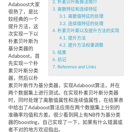
2.
朴素贝叶斯算法简介
Adaboost大家
3.
离散特征和连续特征
很熟了，是比
3.1.
离散值特征的处理
较经典的一个
3.2.
连续值特征的处理
提升方法，这
4.
朴素贝叶斯以及提升方法的实现
次实现一下以
4.1.
提升方法
朴素贝叶斯为
4.2.
提升方法权重调整
基分类器的
5.
结果
Adaboost，首
6.
后记
先实现一个朴
7.
Reference and Links
素贝叶斯分类
器，然后以朴
素贝叶斯作为基分类器，实现Adaboost算法，并在
两个数据集上进行测试。在实现朴素贝叶斯分类器
时，同时处理了离散值属性和连续值属性，在结果表
中给出了Adaboost算法应用在两个数据集上分别的
准确率均值和方差。很少看到网上有NB作为基分类
器的boosting，自己实现了一下，如果有什么错漏或
者不对的地方欢迎指出。