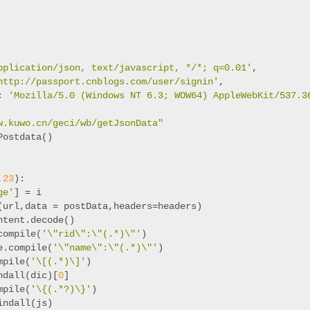
pplication/json, text/javascript, */*; q=0.01'
,
http://passport.cnblogs.com/user/signin'
,
: 
'Mozilla/5.0 (Windows NT 6.3; WOW64) AppleWebKit/537.3
w.kuwo.cn/geci/wb/getJsonData"
Postdata()
,
23
):
ge'
] = i
(url,data = postData,headers=headers)
ntent.decode()
compile(
'\"rid\":\"(.*)\"'
)
e.compile(
'\"name\":\"(.*)\"'
)
mpile(
'\[(.*)\]'
)
ndall(dic)[
0
]
mpile(
'\{(.*?)\}'
)
indall(js)