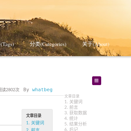
Tags)
分类(Categories)
关于(About)
By
whatbeg
阅读
2802
次
文章目录
1.
关键词
2.
前言
3.
获取数据
文章目录
4.
统计
1.
关键词
5.
结果分析
6.
后记
2.
前言