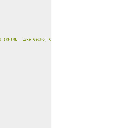
6 (KHTML, like Gecko) Chrome/39.0.2171.95 Safari/537.36'