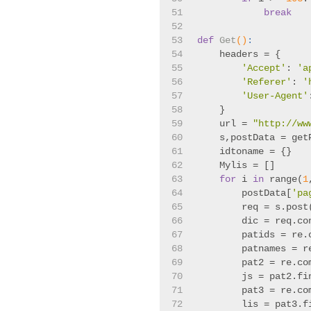
51
break
52
53
def
Get
()
:
54
    headers = {
55
'Accept'
: 
'a
56
'Referer'
: 
'
57
'User-Agent'
58
    }
59
    url = 
"http://ww
60
    s,postData = get
61
    idtoname = {}
62
    Mylis = []
63
for
 i 
in
 range(
1
64
        postData[
'pa
65
        req = s.post
66
        dic = req.co
67
        patids = re.
68
        patnames = r
69
        pat2 = re.co
70
        js = pat2.fi
71
        pat3 = re.co
72
        lis = pat3.f