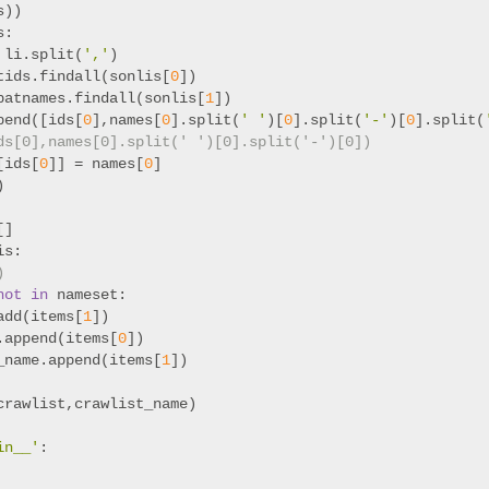
s))
s:
 li.split(
','
)
tids.findall(sonlis[
0
])
patnames.findall(sonlis[
1
])
pend([ids[
0
],names[
0
].split(
' '
)[
0
].split(
'-'
)[
0
].split(
ds[0],names[0].split(' ')[0].split('-')[0])
[ids[
0
]] = names[
0
]
)
[]
is:
)
not
in
 nameset:
add(items[
1
])
.append(items[
0
])
_name.append(items[
1
])
crawlist,crawlist_name)
in__'
: