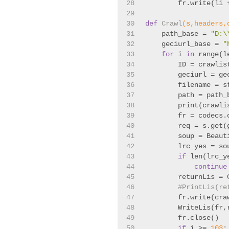
28
        fr.write(li 
29
30
def
Crawl
(s,headers,
31
    path_base = 
"D:\
32
    geciurl_base = 
"
33
for
 i 
in
 range(l
34
        ID = crawlis
35
        geciurl = ge
36
        filename = s
37
        path = path_
38
        print(crawli
39
        fr = codecs.
40
        req = s.get(
41
        soup = Beaut
42
        lrc_yes = so
43
if
 len(lrc_y
44
continue
45
        returnLis = 
46
#PrintLis(re
47
        fr.write(cra
48
        WriteLis(fr,
49
        fr.close()
50
if
 i >= 
103
: