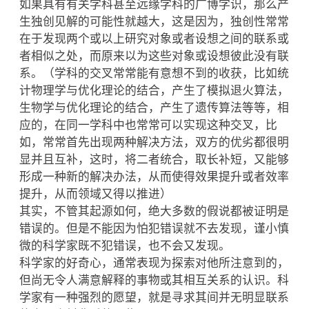
如果具有有关学科甚至远缘学科的广博学识，那么产
生独创见解的可能性就越大，这是因为，独创性常常
在于发现两个或以上研究对象或者设想之间的联系或
者相似之处，而原来以为这些对象或设想彼此没有联
系。（学科的交叉常常能有意想不到的收获，比如统
计物理学与优化理论的结合，产生了模拟退火算法，
生物学与优化理论的结合，产生了遗传算法等等，相
应的，在同一学科中也常常可以实现这种交叉，比
如，常常首先出现两种解决方法，双方的优劣都很明
显并且互补，这时，将二者统合，取长补短，又能够
形成一种新的解决办法，从而使得效果提升或者效率
提升，从而领域又得以推进）
其实，不管其起源如何，绝大多数的假说都被证明是
错误的。但是不能因为怕犯错误就不去发现，谨小慎
微的科学家既不犯错误，也不会又发现。
科学家的好奇心，通常表现为探索对他所注意到的，
但尚无令人满意解释的事物或其相互关系的认识。科
学家有一种强烈的愿望，就是寻求其间并无明显联系