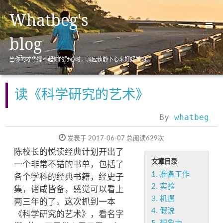
Whatbeg's
blog
当你的才华撑不起你的野心时，就应该静下心来好好学习。
首页(Home)
归档(Archives)
读《科学研究的艺术》
标签(Tags)
By
whatbeg
分类(Categories)
发表于 2017-06-07
总阅读
629
次
关于(About)
陈校长的悦读经典计划开出了
文章目录
一个非常不错的书单，包括了
1.
准备工作
各个学科的经典书籍，经史子
2.
实验
集，诸咸皆备，感觉可以看上
3.
机遇
两三年的了。这次抓到一本
4.
假说
《科学研究的艺术》，看名字