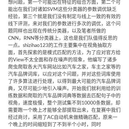
想问题，第一个可能出在特征的组合方面，第二个可
能出在我们对诸如SVM这些分类器的参数调优缺乏
经验，第三个就是我们没有制定与线上一致的有效的
线下评测，来对我们的参数进行多次的调优，这个问
题同样也出现在传统分类器，以及笔者所做的
CNN，RNN等分类器上，这也是我们队值得反思的
一点。shizihao123的工作主要集中在视角抽取方
面，首先探索的是模式匹配的方法，为了应对官方给
的View不太全面和存在噪声的现象，他编写了诸多
爬虫爬取各大汽车网站比如汽车之家，车主之家等的
汽车品牌词库，以应对这个问题，并对这些词库使用
了许多算法进行处理，以得到最大可能的汽车品牌词
典，又尽可能少地引入噪声。开始我们就利用给的训
练数据和爬取的汽车品牌词典等数据去匹配句子中的
视角，速度极慢，整个测试集不到10000条数据，却
需要跑一个晚上才能够全部提取出来，在复赛中我们
经过商讨，采用了AC自动机来做精确匹配，原来一
个晚上的时间缩短到了不到半个小时，同时