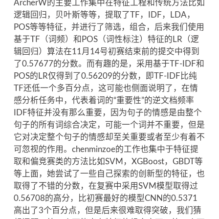
ArcherW的主要工作集中在特征工程和传统方法比如
逻辑回归，贝叶斯等等，提取了TF，IDF，LDA，
POS等等特征，并进行了筛选，组合，后来我们使用
基于TF（词频）和POS（词性标注）特征的LR（逻
辑回归）算法在11月14号初赛结束前的提交中得到
了0.57677的分数。而有趣的是，采用基于TF-IDF和
POS的LR仅得到了0.56209的分数，即TF-IDF比纯
TF还低一个多百分点，这可能也侧面说明了，在情
感分析任务中，代表着词的“重要性”的逆文档频率
IDF特征并没有那么重要，因为句子的情感是由整个
句子的所有词综合决定，可能一个词并不重要，但是
它对决定整个句子的情感却至关重要或者至少有着不
可忽视的作用。chenminzoe的工作也集中于特征提
取和偏竞赛类的方法比如SVM，XGBoost，GBDT等
等上面，她尝试了一些自己探索的创新型的特征，也
取得了不错的分数，在复赛中采用SVM模型取得过
0.56708的高分，比初赛最好的模型CNN的0.5371
高出了3个百分点，但是后来很难取得突破，我们猜