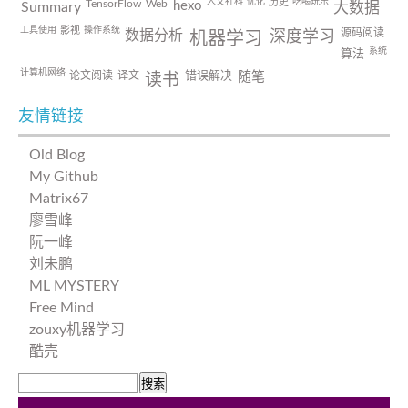
人文社科
优化
吃喝玩乐
历史
TensorFlow
Web
hexo
Summary
大数据
工具使用
操作系统
影视
源码阅读
数据分析
深度学习
机器学习
系统
算法
计算机网络
论文阅读
译文
错误解决
随笔
读书
友情链接
Old Blog
My Github
Matrix67
廖雪峰
阮一峰
刘未鹏
ML MYSTERY
Free Mind
zouxy机器学习
酷壳