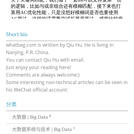
Short bio
whatbeg.com is written by Qiu Hu. He is living in
Nanjing, P.R. China.
You can contact Qiu Hu with email.
Just enjoy your reading here!
Comments are always welcome:)
Some interesting non-technical articles can be seen in
his WeChat official account:
分类
8
大数据 | Big Data
1
大数据系统与技术 | Big Data