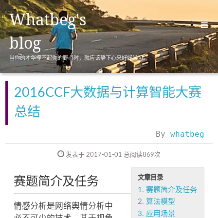
Whatbeg's
blog
当你的才华撑不起你的野心时，就应该静下心来好好学习。
首页(Home)
归档(Archives)
2016CCF大数据与计算智能大赛
标签(Tags)
总结
分类(Categories)
By
whatbeg
关于(About)
发表于 2017-01-01
总阅读
869
次
文章目录
赛题简介及任务
1.
赛题简介及任务
2.
算法模型
情感分析是网络舆情分析中
3.
应用场景