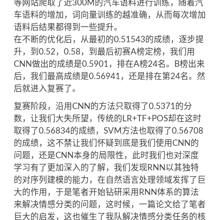
等网站爬取了近300M的汽车语料进行训练，随着汽
车语料的增加，词向量训练的越准确，从而每次增加
语料后结果都得到一些提升。
在不断的优化后，从最初的0.51543的成绩，逐步提
升，到0.52，0.58，到最后初赛A榜定榜，我们用
CNN做出的成绩是0.5901，排在A榜24名。B榜出来
后，我们最高成绩是0.56941，还是排在第24名。然
后就进入复赛了。
复赛阶段，沿用CNN的方法只取得了0.5371的分
数，让我们大失所望，传统的LR+TF+POS却在这时
取得了0.56834的成绩，SVM方法也取得了0.56708
的成绩，这不禁让我们怀疑到底是我们使用CNN的
问题，还是CNN本身的局限性，此时我们也对深度
学习有了更加深入的了解，我们发现RNN以其独特
的对序列建模的能力，在自然语言处理领域发挥了巨
大的作用，于是笔者开始钻研采用RNN体系的算法
来解决情感分类的问题，这时候，一篇论文给了笔者
巨大的启发，这也催生了我队解决情感分类任务的核