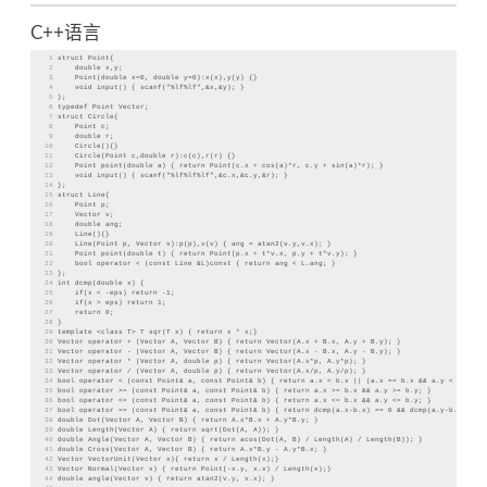
C++语言
1
struct Point{
2
    double x,y;
3
    Point(double x=0, double y=0):x(x),y(y) {}
4
    void input() { scanf("%lf%lf",&x,&y); }
5
};
6
typedef Point Vector;
7
struct Circle{
8
    Point c;
9
    double r;
10
    Circle(){}
11
    Circle(Point c,double r):c(c),r(r) {}
12
    Point point(double a) { return Point(c.x + cos(a)*r, c.y + sin(a)*r); }
13
    void input() { scanf("%lf%lf%lf",&c.x,&c.y,&r); }
14
};
15
struct Line{
16
    Point p;
17
    Vector v;
18
    double ang;
19
    Line(){}
20
    Line(Point p, Vector v):p(p),v(v) { ang = atan2(v.y,v.x); }
21
    Point point(double t) { return Point(p.x + t*v.x, p.y + t*v.y); }
22
    bool operator < (const Line &L)const { return ang < L.ang; }
23
};
24
int dcmp(double x) {
25
    if(x < -eps) return -1;
26
    if(x > eps) return 1;
27
    return 0;
28
}
29
template <class T> T sqr(T x) { return x * x;}
30
Vector operator + (Vector A, Vector B) { return Vector(A.x + B.x, A.y + B.y); }
31
Vector operator - (Vector A, Vector B) { return Vector(A.x - B.x, A.y - B.y); }
32
Vector operator * (Vector A, double p) { return Vector(A.x*p, A.y*p); }
33
Vector operator / (Vector A, double p) { return Vector(A.x/p, A.y/p); }
34
bool operator < (const Point& a, const Point& b) { return a.x < b.x || (a.x == b.x && a.y < b.y); 
35
bool operator >= (const Point& a, const Point& b) { return a.x >= b.x && a.y >= b.y; }
36
bool operator <= (const Point& a, const Point& b) { return a.x <= b.x && a.y <= b.y; }
37
bool operator == (const Point& a, const Point& b) { return dcmp(a.x-b.x) == 0 && dcmp(a.y-b.y) == 
38
double Dot(Vector A, Vector B) { return A.x*B.x + A.y*B.y; }
39
double Length(Vector A) { return sqrt(Dot(A, A)); }
40
double Angle(Vector A, Vector B) { return acos(Dot(A, B) / Length(A) / Length(B)); }
41
double Cross(Vector A, Vector B) { return A.x*B.y - A.y*B.x; }
42
Vector VectorUnit(Vector x){ return x / Length(x);}
43
Vector Normal(Vector x) { return Point(-x.y, x.x) / Length(x);}
44
double angle(Vector v) { return atan2(v.y, v.x); }