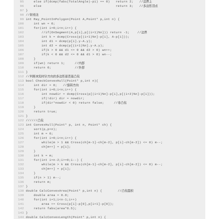
95
    else if(dcmp(fabs(TotalAngle)-pi) == 0)   return 2;   //边界上
96
    else                                      return 3;   //多边形顶点
97
}
98
//射线法
99
int Ray_PointInPolygon(Point A,Point* p,int n) {
100
    int wn = 0;
101
    for(int i=0;i<n;i++) {
102
        //if(OnSegment(A,p[i],p[(i+1)%n])) return -1;    //边界
103
        int k = dcmp(Cross(p[(i+1)%n]-p[i], A-p[i]));
104
        int d1 = dcmp(p[i].y-A.y);
105
        int d2 = dcmp(p[(i+1)%n].y-A.y);
106
        if(k > 0 && d1 <= 0 && d2 > 0) wn++;
107
        if(k < 0 && d2 <= 0 && d1 > 0) wn--;
108
    }
109
    if(wn) return 1;     //内部
110
    return 0;            //外部
111
}
112
//判断未知时针方向的多边形是否是凸包
113
bool CheckConvexHull(Point* p,int n){
114
    int dir = 0;   //旋转方向
115
    for(int i=0;i<n;i++) {
116
        int nowdir = dcmp(Cross(p[(i+1)%n]-p[i],p[(i+2)%n]-p[i]));
117
        if(!dir) dir = nowdir;
118
        if(dir*nowdir < 0) return false;     //非凸包
119
    }
120
    return true;
121
}
122
//////凸包
123
int ConvexHull(Point* p, int n, Point* ch) {
124
    sort(p,p+n);
125
    int m = 0;
126
    for(int i=0;i<n;i++) {
127
        while(m > 1 && Cross(ch[m-1]-ch[m-2], p[i]-ch[m-2]) <= 0) m--;
128
        ch[m++] = p[i];
129
    }
130
    int k = m;
131
    for(int i=n-2;i>=0;i--) {
132
        while(m > k && Cross(ch[m-1]-ch[m-2], p[i]-ch[m-2]) <= 0) m--;
133
        ch[m++] = p[i];
134
    }
135
    if(n > 1) m--;
136
    return m;
137
}
138
double CalcConvexArea(Point* p,int n) {        //凸包面积
139
    double area = 0.0;
140
    for(int i=1;i<n-1;i++)
141
        area += Cross(p[i]-p[0],p[i+1]-p[0]);
142
    return fabs(area*0.5);
143
}
144
double CalcConvexLength(Point* p,int n) {