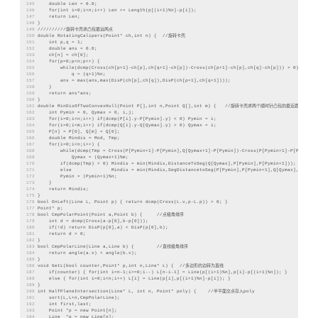
145
    double Len = 0.0;
146
    for(int i=0;i<n;i++) Len += Length(p[(i+1)%n]-p[i]);
147
    return Len;
148
}
149
//////////旋转卡壳求凸包最远两点
150
double RotatingCalipers(Point* ch,int n) {  //旋转卡壳
151
    int p,q = 1;
152
    double ans = 0.0;
153
    ch[n] = ch[0];
154
    for(p=0;p<n;p++) {
155
        while(dcmp(Cross(ch[p+1]-ch[p],ch[q+1]-ch[p])-Cross(ch[p+1]-ch[p],ch[q]-ch[p])) > 0)
156
            q = (q+1)%n;
157
        ans = max(ans,max(DisP(ch[p],ch[q]),DisP(ch[p+1],ch[q+1])));
158
    }
159
    return ans*ans;
160
}
161
double MinDisOfTwoConvexHull(Point P[],int n,Point Q[],int m) {   //旋转卡壳求两个顺时针凸包的最近距离
162
    int Pymin = 0, Qymax = 0, i,j;
163
    for(i=0;i<n;i++) if(dcmp(P[i].y-P[Pymin].y) < 0) Pymin = i;
164
    for(i=0;i<m;i++) if(dcmp(Q[i].y-Q[Qymax].y) > 0) Qymax = i;
165
    P[n] = P[0], Q[m] = Q[0];
166
    double Mindis = Mod, Tmp;
167
    for(i=0;i<n;i++) {
168
        while(dcmp(Tmp = Cross(P[Pymin+1]-P[Pymin],Q[Qymax+1]-P[Pymin])-Cross(P[Pymin+1]-P[Pymin],
169
            Qymax = (Qymax+1)%m;
170
        if(dcmp(Tmp) < 0) Mindis = min(Mindis,DistanceToSeg(Q[Qymax],P[Pymin],P[Pymin+1]));
171
        else              Mindis = min(Mindis,SegDistancetoSeg(P[Pymin],P[Pymin+1],Q[Qymax],Q[Qyma
172
        Pymin = (Pymin+1)%n;
173
    }
174
    return Mindis;
175
}
176
bool OnLeft(Line L, Point p) { return dcmp(Cross(L.v,p-L.p)) > 0; }
177
Point* p;
178
bool CmpPolarPoint(Point a,Point b) {     //点极角排序
179
    int d = dcmp(Cross(a-p[0],b-p[0]));
180
    if(!d) return DisP(p[0],a) < DisP(p[0],b);
181
    return d > 0;
182
}
183
bool CmpPolarLine(Line a,Line b) {        //直线极角排序
184
    return angle(a.v) < angle(b.v);
185
}
186
void GetL(bool counter,Point* p,int n,Line* L) {  //多边形的边转为直线
187
    if(counter) { for(int i=n-1;i>=0;i--) L[n-i-1] = Line(p[(i+1)%n],p[i]-p[(i+1)%n]); }
188
    else { for(int i=0;i<n;i++) L[i] = Line(p[i],p[(i+1)%n]-p[i]); }
189
}
190
int HalfPlaneIntersection(Line* L, int n, Point* poly) {    //半平面交点存入poly
191
    sort(L,L+n,CmpPolarLine);
192
    int first,last;
193
    Point *p = new Point[n];
194
    Line  *q = new Line[n];