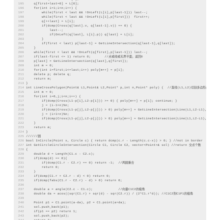
195
    q[first=last=0] = L[0];
196
    for(int i=1;i<n;i++) {
197
        while(first < last && !OnLeft(L[i],p[last-1])) last--;
198
        while(first < last && !OnLeft(L[i],p[first]))  first++;
199
        q[++last] = L[i];
200
        if(dcmp(Cross(q[last].v, q[last-1].v)) == 0) {
201
            last--;
202
            if(OnLeft(q[last], L[i].p)) q[last] = L[i];
203
        }
204
        if(first < last) p[last-1] = GetLineIntersection(q[last-1],q[last]);
205
    }
206
    while(first < last && !OnLeft(q[first],p[last-1])) last--;
207
    if(last-first <= 1) return 0;       //点或线或无界平面，返回0
208
    p[last] = GetLineIntersection(q[last],q[first]);
209
    int m = 0;
210
    for(int i=first;i<=last;i++) poly[m++] = p[i];
211
    delete p; delete q;
212
    return m;
213
}
214
int LineCrossPolygon(Point& L1,Point& L2,Point* p,int n,Point* poly) {  //直线(L1,L2)切割多边形p，形
215
    int m = 0;
216
    for(int i=0,j;i<n;i++) {
217
        if(dcmp(Cross(L1-p[i],L2-p[i])) >= 0) { poly[m++] = p[i]; continue; }
218
        j = (i-1+n)%n;
219
        if(dcmp(Cross(L1-p[j],L2-p[j])) > 0) poly[m++] = GetLineIntersection(Line(L1,L2-L1),Line(p
220
        j = (i+1+n)%n;
221
        if(dcmp(Cross(L1-p[j],L2-p[j])) > 0) poly[m++] = GetLineIntersection(Line(L1,L2-L1),Line(p
222
    }
223
    return m;
224
}
225
//////圆
226
bool InCircle(Point x, Circle c) { return dcmp(c.r - Length(c.c-x)) > 0; } //not in border
227
int GetCircleCircleIntersection(Circle C1, Circle C2, vector<Point>& sol) //return 交点个数
228
{
229
    double d = Length(C1.c - C2.c);
230
    if(dcmp(d) == 0){
231
        if(dcmp(C1.r - C2.r) == 0) return -1;  //两圆重合
232
        return 0;
233
    }
234
    if(dcmp(C1.r + C2.r - d) < 0) return 0;
235
    if(dcmp(fabs(C1.r - C2.r) - d) > 0) return 0;
236
237
    double a = angle(C2.c - C1.c);             //向量C1C2的极角
238
    double da = acos((sqr(C1.r) + sqr(d) - sqr(C2.r)) / (2*C1.r*d)); //C1C2到C1P1的极角
239
240
    Point p1 = C1.point(a-da), p2 = C1.point(a+da);
241
    sol.push_back(p1);
242
    if(p1 == p2) return 1;
243
    sol.push_back(p2);