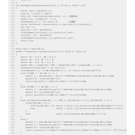
244
    return 2;
245
}
246
int GetSegCircleIntersection(Line L, Circle C, Point* sol)
247
{
248
    Vector Noml = Normal(L.v);
249
    Line PL = Line(C.c, Noml);
250
    Point IP = GetLineIntersection(PL, L); //弦的中点
251
    double Dis = Length(IP - C.c);
252
    if(dcmp(Dis-C.r) > 0) return 0;        //在圆外
253
    Vector HalfChord = VectorUnit(L.v)*sqrt(sqr(C.r)-sqr(Dis));
254
    int ind = 0;
255
    sol[ind] = IP + HalfChord;
256
    if(OnSegment(sol[ind],L.p,L.point(1))) ind++;
257
    sol[ind] = IP - HalfChord;
258
    if(OnSegment(sol[ind],L.p,L.point(1))) ind++;
259
    return ind;
260
}
261
262
Point Zero = Point(0,0);
263
double TriAngleCircleInsection(Circle C, Point A, Point B)
264
{
265
    Vector OA = A-C.c, OB = B-C.c;
266
    Vector BA = A-B, BC = C.c-B;
267
    Vector AB = B-A, AC = C.c-A;
268
    double DOA = Length(OA), DOB = Length(OB),DAB = Length(AB), r = C.r;
269
    if(dcmp(Cross(OA,OB)) == 0) return 0;
270
    if(dcmp(DOA-C.r) < 0 && dcmp(DOB-C.r) < 0) return Cross(OA,OB)*0.5;
271
    else if(DOB < r && DOA >= r) {
272
        double x = (Dot(BA,BC) + sqrt(r*r*DAB*DAB-Cross(BA,BC)*Cross(BA,BC)))/DAB;
273
        double TS = Cross(OA,OB)*0.5;
274
        return asin(TS*(1-x/DAB)*2/r/DOA)*r*r*0.5+TS*x/DAB;
275
    }
276
    else if(DOB >= r && DOA < r) {
277
        double y = (Dot(AB,AC)+sqrt(r*r*DAB*DAB-Cross(AB,AC)*Cross(AB,AC)))/DAB;
278
        double TS = Cross(OA,OB)*0.5;
279
        return asin(TS*(1-y/DAB)*2/r/DOB)*r*r*0.5+TS*y/DAB;
280
    }
281
    else if(fabs(Cross(OA,OB)) >= r*DAB || Dot(AB,AC) <= 0 || Dot(BA,BC) <= 0) {
282
        if(Dot(OA,OB) < 0) {
283
            if(Cross(OA,OB) < 0) return (-acos(-1.0)-asin(Cross(OA,OB)/DOA/DOB))*r*r*0.5;
284
            else                 return ( acos(-1.0)-asin(Cross(OA,OB)/DOA/DOB))*r*r*0.5;
285
        }
286
        else                     return asin(Cross(OA,OB)/DOA/DOB)*r*r*0.5;
287
    }
288
    else {
289
        double x = (Dot(BA,BC)+sqrt(r*r*DAB*DAB-Cross(BA,BC)*Cross(BA,BC)))/DAB;
290
        double y = (Dot(AB,AC)+sqrt(r*r*DAB*DAB-Cross(AB,AC)*Cross(AB,AC)))/DAB;
291
        double TS = Cross(OA,OB)*0.5;
292
        return (asin(TS*(1-x/DAB)*2/r/DOA)+asin(TS*(1-y/DAB)*2/r/DOB))*r*r*0.5 + TS*((x+y)/DAB-1);
293
    }