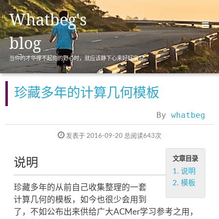
Whatbeg's
blog
当你的才华撑不起你的野心时，就应该静下心来好好学习。
首页(Home)
归档(Archives)
珍藏多年的计算几何模板
标签(Tags)
By
whatbeg
分类(Categories)
发表于 2016-09-20
总阅读
643
次
关于(About)
文章目录
说明
1.
说明
2.
模板
珍藏多年的从前自己收集整理的一套
计算几何的模板，如今也很少会用到
了，不如公布出来供给广大ACMer学习参考之用，