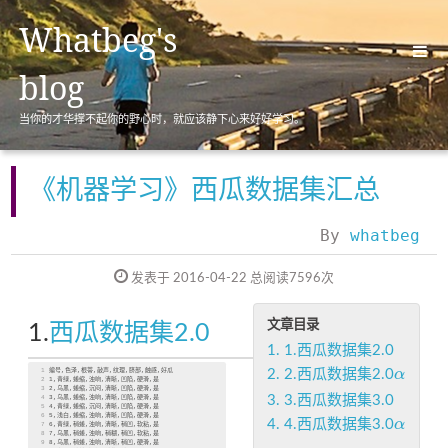
Whatbeg's
blog
当你的才华撑不起你的野心时，就应该静下心来好好学习。
首页(Home)
归档(Archives)
《机器学习》西瓜数据集汇总
标签(Tags)
By
whatbeg
分类(Categories)
发表于 2016-04-22
总阅读
7596
次
关于(About)
文章目录
1.
西瓜数据集2.0
1.
1.西瓜数据集2.0
α
1
编号,色泽,根蒂,敲声,纹理,脐部,触感,好瓜
2.
2.西瓜数据集2.0
α
2
1,青绿,蜷缩,浊响,清晰,凹陷,硬滑,是
3
2,乌黑,蜷缩,沉闷,清晰,凹陷,硬滑,是
3.
3.西瓜数据集3.0
4
3,乌黑,蜷缩,浊响,清晰,凹陷,硬滑,是
5
4,青绿,蜷缩,沉闷,清晰,凹陷,硬滑,是
6
5,浅白,蜷缩,浊响,清晰,凹陷,硬滑,是
α
4.
4.西瓜数据集3.0
α
7
6,青绿,稍蜷,浊响,清晰,稍凹,软粘,是
8
7,乌黑,稍蜷,浊响,稍糊,稍凹,软粘,是
9
8,乌黑,稍蜷,浊响,清晰,稍凹,硬滑,是