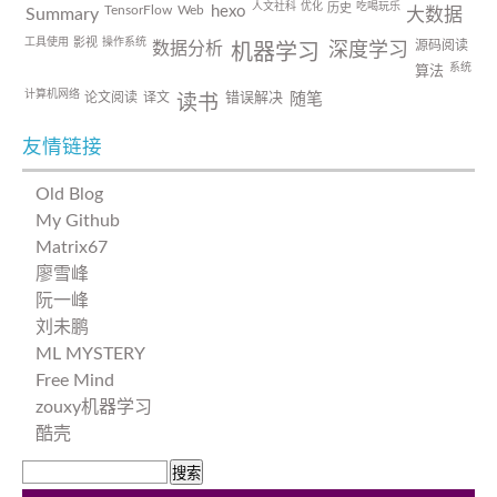
人文社科
优化
吃喝玩乐
历史
TensorFlow
Web
hexo
Summary
大数据
工具使用
操作系统
影视
源码阅读
数据分析
深度学习
机器学习
系统
算法
计算机网络
论文阅读
译文
错误解决
随笔
读书
友情链接
Old Blog
My Github
Matrix67
廖雪峰
阮一峰
刘未鹏
ML MYSTERY
Free Mind
zouxy机器学习
酷壳