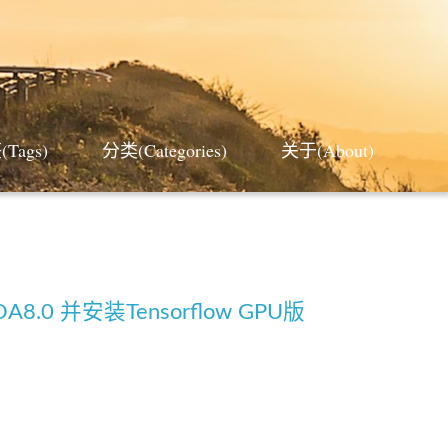
Tags)
分类(Categories)
关于(About)
A8.0 并安装Tensorflow GPU版