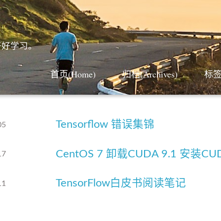
好好学习。
首页(Home)
归档(Archives)
标签(
Tensorflow 错误集锦
05
CentOS 7 卸载CUDA 9.1 安装CUD
17
TensorFlow白皮书阅读笔记
11